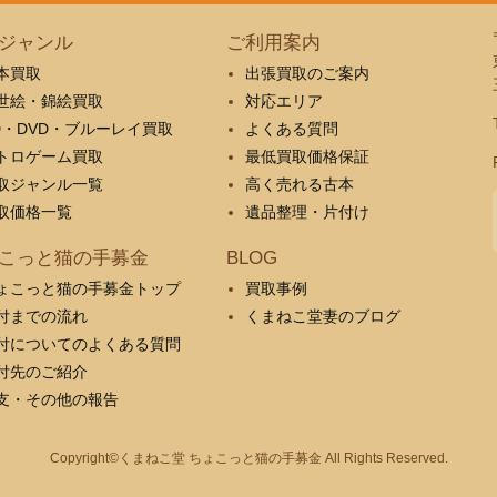
ジャンル
ご利用案内
本買取
出張買取のご案内
世絵・錦絵買取
対応エリア
D・DVD・ブルーレイ買取
よくある質問
トロゲーム買取
最低買取価格保証
取ジャンル一覧
高く売れる古本
取価格一覧
遺品整理・片付け
こっと猫の手募金
BLOG
ょこっと猫の手募金トップ
買取事例
付までの流れ
くまねこ堂妻のブログ
付についてのよくある質問
付先のご紹介
支・その他の報告
Copyright©くまねこ堂 ちょこっと猫の手募金 All Rights Reserved.