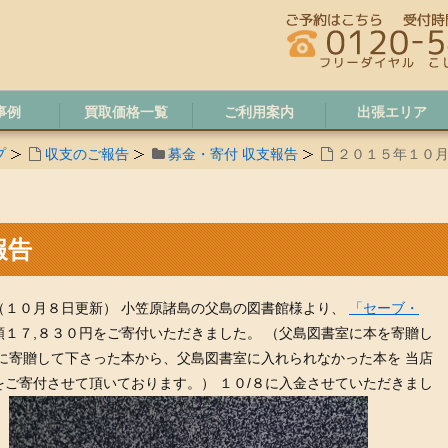
事例
買取価格一覧
ご利用案内
出張エリア
プ
収支のご報告
募金・寄付 収支報告
２０１５年１０
報告
（１０月８日更新） 小笠原諸島の父島の図書館様より、
「セーブ・
額１７,８３０円をご寄付いただきました。 （父島図書室に本を寄贈し
に寄贈して下さった本から、父島図書室に入れられなかった本を 当店
ご寄付させて頂いております。） １０/８に入金させていただきまし