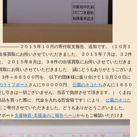
————— ２０１５年１０月の寄付収支報告、追加です。（１０月１
出張買取にお伺いさせていただきました、 ２０１５年７月は、３２件
た、 ２０１５年８月は、３８件の出張買取にお伺いさせていただきま
買取にお伺いさせていただきました、 誠にどうもありがとうございま
３３件＝６６５００円を、 以下の団体様に振り分けて１０月２０日に
のライフボート
さんに５００００円、
公園のネコたち
さんに１６５０
差し引きは一切ございません、当店で負担させて頂きます。） くまね
商品を買った際に、代金を入れる貯金箱です）により、
公園のネコた
日にご寄付させていただきました、どうもありがとうございました。
フボート
支援物資･支援金のご報告ページ
からもご確認いただけま