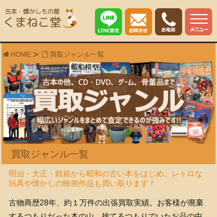
HOME
買取ジャンル一覧
買取ジャンル一覧
明治・大正・戦前から昭和の古い本をはじめ、レトロな
玩具や懐かしの映画作品も買い取ります！
古物商歴28年、約１万件の出張買取実績。お客様が廃棄
するつもりだった本の山、捨てるつもりでいたお品の中