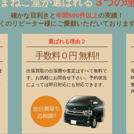
まねこ堂が選ばれる
３つの
確かな目利きと
年間500件以上
の実績！
くのリピーター様にご愛顧いただいておりま
選ばれる理由２
手数料０円 無料!!
ま
出張買取の出張費や査定はすべて無料で
す。お気軽にお問合せ下さい。予約状況
て
によっては即日対応にも対応できます。