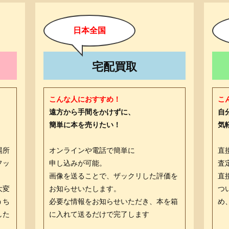
日本全国
宅配買取
こんな人におすすめ！
こ
遠方から手間をかけずに、
自
簡単に本を売りたい！
気
場所
オンラインや電話で簡単に
直
フッ
申し込みが可能。
査
画像を送ることで、ザックリした評価を
直
大変
お知らせいたします。
つ
うち
必要な情報をお知らせいただき、本を箱
め
した
に入れて送るだけで完了します