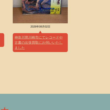
日
2026年08月02日
買取事例
2
神奈川県川崎市にてレコードや
東京都国分寺にて白
古書の出張買取にお伺いいたし
理文庫などお買取さ
ました
きました。
国分寺市 のお