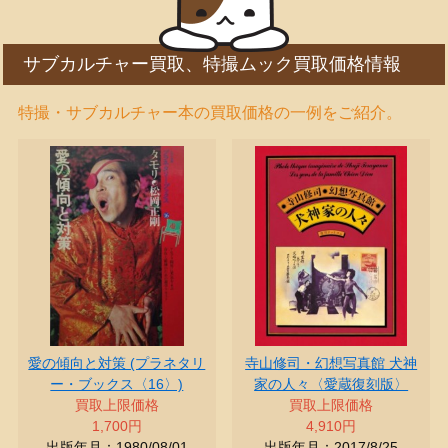
サブカルチャー買取、特撮ムック買取価格情報
特撮・サブカルチャー本の買取価格の一例をご紹介。
愛の傾向と対策 (プラネタリ
寺山修司・幻想写真館 犬神
ー・ブックス〈16〉)
家の人々〈愛蔵復刻版〉
買取上限価格
買取上限価格
1,700円
4,910円
出版年月：1980/08/01
出版年月：2017/8/25