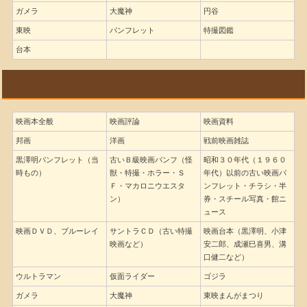
ガメラ
大魔神
円谷
東映
パンフレット
特撮図鑑
台本
映画パンフレットなど
映画本全般
映画評論
映画資料
邦画
洋画
戦前映画雑誌
黒澤明パンフレット（当
古いＢ級映画パンフ（怪
昭和３０年代（１９６０
時もの）
獣・特撮・ホラー・Ｓ
年代）以前の古い映画パ
Ｆ・マカロニウエスタ
ンフレット・チラシ・半
ン）
券・スチール写真・館ニ
ュース
映画ＤＶＤ、ブルーレイ
サントラＣＤ（古い特撮
映画台本（黒澤明、小津
映画など）
安二郎、成瀬巳喜男、溝
口健二など）
ウルトラマン
仮面ライダー
ゴジラ
ガメラ
大魔神
東映まんがまつり