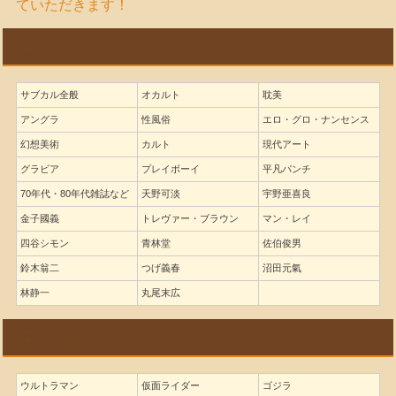
ていただきます！
サブカルチャー
サブカル全般
オカルト
耽美
アングラ
性風俗
エロ・グロ・ナンセンス
幻想美術
カルト
現代アート
グラビア
プレイボーイ
平凡パンチ
70年代・80年代雑誌など
天野可淡
宇野亜喜良
金子國義
トレヴァー・ブラウン
マン・レイ
四谷シモン
青林堂
佐伯俊男
鈴木翁二
つげ義春
沼田元氣
林静一
丸尾末広
特撮
ウルトラマン
仮面ライダー
ゴジラ