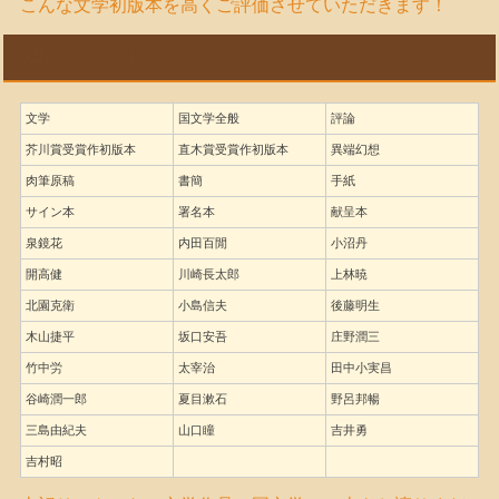
こんな文学初版本を高くご評価させていただきます！
文学・国文学
文学
国文学全般
評論
芥川賞受賞作初版本
直木賞受賞作初版本
異端幻想
肉筆原稿
書簡
手紙
サイン本
署名本
献呈本
泉鏡花
内田百閒
小沼丹
開高健
川崎長太郎
上林暁
北園克衛
小島信夫
後藤明生
木山捷平
坂口安吾
庄野潤三
竹中労
太宰治
田中小実昌
谷崎潤一郎
夏目漱石
野呂邦暢
三島由紀夫
山口瞳
吉井勇
吉村昭