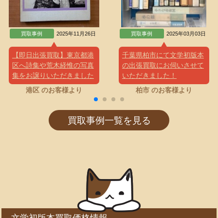
買取事例
2025年11月26日
買取事例
2025年03月03日
【即日出張買取】東京都港
千葉県柏市にて文学初版本
区へ詩集や荒木経惟の写真
の出張買取にお伺いさせて
集をお譲りいただきました
いただきました！
港区 のお客様より
柏市 のお客様より
買取事例一覧を見る