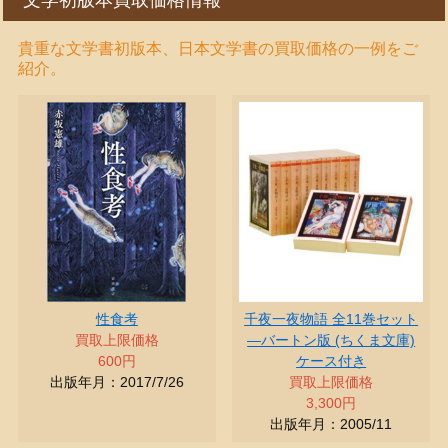
文学初版本買取価格情報
貴重な文学書初版本、日本文学書の買取価格の一例をご
紹介。
性食考
千夜一夜物語 全11巻セット
買取上限価格
―バートン版 (ちくま文庫)
600円
ケース付き
出版年月：2017/7/26
買取上限価格
3,300円
出版年月：2005/11