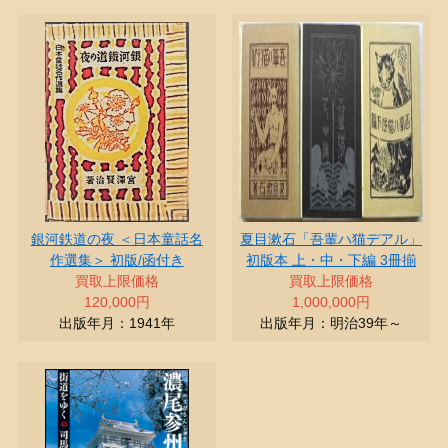
銀河鉄道の夜 ＜日本童話名
夏目漱石「吾輩ハ猫デアル」
作選集＞ 初版/函付き
初版本 上・中・下編 3冊揃
買取上限価格
買取上限価格
120,000円
1,000,000円
出版年月：1941年
出版年月：明治39年～