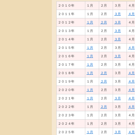
２０１０年
１月
２月
３月
４月
２０１１年
１月
２月
３月
４月
２０１２年
１月
２月
３月
４月
２０１３年
１月
２月
３月
４月
２０１４年
１月
２月
３月
４月
２０１５年
１月
２月
３月
４月
２０１６年
１月
２月
３月
４月
２０１７年
１月
２月
３月
４月
２０１８年
１月
２月
３月
４月
２０１９年
１月
２月
３月
４月
２０２０年
１月
２月
３月
４月
２０２１年
１月
２月
３月
４月
２０２２年
１月
２月
３月
４月
２０２３年
１月
２月
３月
４月
２０２４年
１月
２月
３月
４月
２０２５年
１月
２月
３月
４月