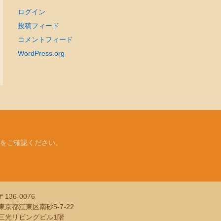
ブ
ログイン
投稿フィード
コメントフィード
WordPress.org
をご確認ください。
〒136-0076
東京都江東区南砂5-7-22
三光リビングビル1階