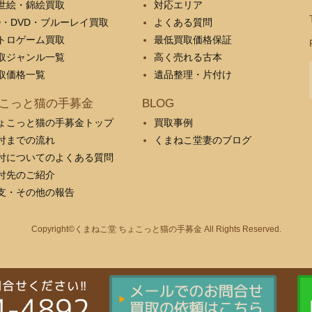
世絵・錦絵買取
対応エリア
D・DVD・ブルーレイ買取
よくある質問
トロゲーム買取
最低買取価格保証
取ジャンル一覧
高く売れる古本
取価格一覧
遺品整理・片付け
こっと猫の手募金
BLOG
ょこっと猫の手募金トップ
買取事例
付までの流れ
くまねこ堂妻のブログ
付についてのよくある質問
付先のご紹介
支・その他の報告
Copyright©くまねこ堂 ちょこっと猫の手募金 All Rights Reserved.