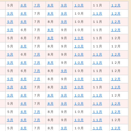
５月
６月
７月
８月
９月
１０月
１１月
１２月
５月
６月
７月
８月
９月
１０月
１１月
１２月
５月
６月
７月
８月
９月
１０月
１１月
１２月
５月
６月
７月
８月
９月
１０月
１１月
１２月
５月
６月
７月
８月
９月
１０月
１１月
１２月
５月
６月
７月
８月
９月
１０月
１１月
１２月
５月
６月
７月
８月
９月
１０月
１１月
１２月
５月
６月
７月
８月
９月
１０月
１１月
１２月
５月
６月
７月
８月
９月
１０月
１１月
１２月
５月
６月
７月
８月
９月
１０月
１１月
１２月
５月
６月
７月
８月
９月
１０月
１１月
１２月
５月
６月
７月
８月
９月
１０月
１１月
１２月
５月
６月
７月
８月
９月
１０月
１１月
１２月
５月
６月
７月
８月
９月
１０月
１１月
１２月
５月
６月
７月
８月
９月
１０月
１１月
１２月
５月
６月
７月
８月
９月
１０月
１１月
１２月