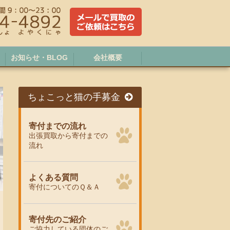
お知らせ・BLOG
会社概要
ちょこっと猫の手募金
寄付までの流れ
出張買取から寄付までの
流れ
よくある質問
寄付についてのＱ＆Ａ
寄付先のご紹介
ご協力している団体のご