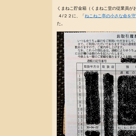
くまねこ貯金箱（くまねこ堂の従業員が
４/２２に、「
ねこねこ亭の小さな命を守
た。