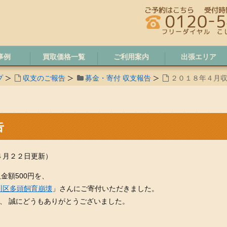
事例
買取価格一覧
ご利用案内
出張エリア
プ
収支のご報告
募金・寄付 収支報告
２０１８年４月
告
４月２２日更新）
金額500円を、
川区多頭飼育崩壊
」さんにご寄付いただきました。
、 誠にどうもありがとうございました。