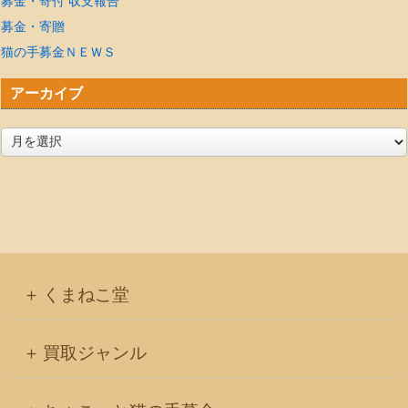
募金・寄付 収支報告
募金・寄贈
猫の手募金ＮＥＷＳ
アーカイブ
ア
ー
カ
イ
ブ
くまねこ堂
買取ジャンル