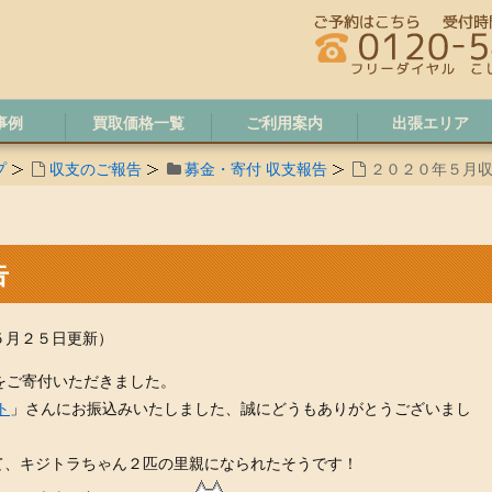
事例
買取価格一覧
ご利用案内
出張エリア
プ
収支のご報告
募金・寄付 収支報告
２０２０年５月
告
５月２５日更新）
円をご寄付いただきました。
ト
」さんにお振込みいたしました、誠にどうもありがとうございまし
て、キジトラちゃん２匹の里親になられたそうです！