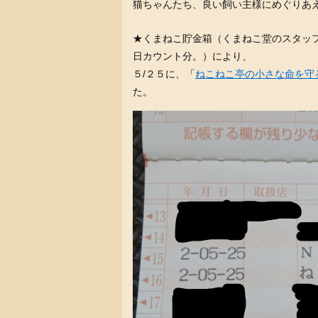
猫ちゃんたち、良い飼い主様にめぐりあ
★くまねこ貯金箱（くまねこ堂のスタッフ
日カウント分。）により、
５/２５に、「
ねこねこ亭の小さな命を守
た。