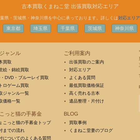
古本買取くまねこ堂 出張買取対応エリア
葉県・茨城県・神奈川県を中心に承っております。詳しくは
対応エリア
東京都
埼玉県
千葉県
茨城県
神奈川県
ジャンル
ご利用案内
本買取
出張買取のご案内
世絵・錦絵買取
対応エリア
D・DVD・ブルーレイ買取
よくある質問
トロゲーム買取
最低買取価格保証
取ジャンル一覧
高く売れる古本
取価格一覧
遺品整理・片付け
こっと猫の手募金
BLOG
ょこっと猫の手募金トップ
買取事例
付までの流れ
くまねこ堂妻のブログ
付についてのよくある質問