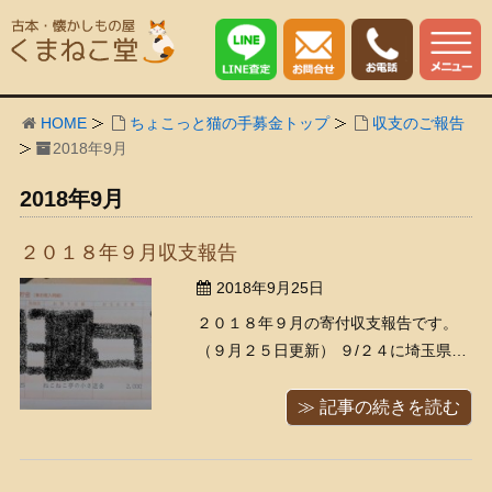
HOME
ちょこっと猫の手募金トップ
収支のご報告
2018年9月
2018年9月
２０１８年９月収支報告
2018年9月25日
２０１８年９月の寄付収支報告です。
（９月２５日更新） ９/２４に埼玉県の
Ｎ・Ｏ様より買取金額2000円を、 「ね
こねこ亭の小さな命を守る会：江戸川
≫ 記事の続きを読む
区多頭飼育崩壊」さんにご寄付いただ
きました。 ９/２５にお振込みさせてい
ただきました、 誠にどうもありがとう