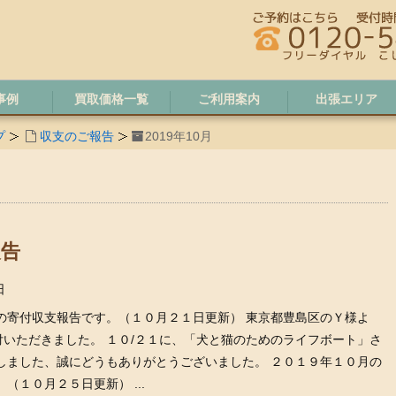
事例
買取価格一覧
ご利用案内
出張エリア
プ
収支のご報告
2019年10月
報告
日
の寄付収支報告です。（１０月２１日更新） 東京都豊島区のＹ様よ
付いただきました。 １０/２１に、「犬と猫のためのライフボート」さ
しました、誠にどうもありがとうございました。 ２０１９年１０月の
（１０月２５日更新） ...