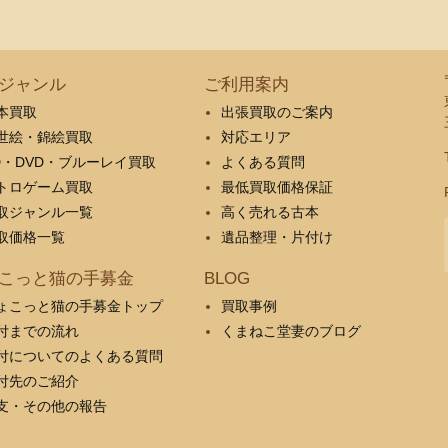
ジャンル
ご利用案内
本買取
出張買取のご案内
世絵・錦絵買取
対応エリア
D・DVD・ブルーレイ買取
よくある質問
トロゲーム買取
最低買取価格保証
取ジャンル一覧
高く売れる古本
取価格一覧
遺品整理・片付け
こっと猫の手募金
BLOG
ょこっと猫の手募金トップ
買取事例
付までの流れ
くまねこ堂妻のブログ
付についてのよくある質問
付先のご紹介
支・その他の報告