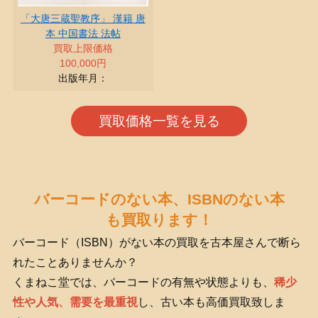
「大唐三蔵聖教序」 漢籍 唐
本 中国書法 法帖
買取上限価格
100,000円
出版年月：
買取価格一覧を見る
バーコードのない本、ISBNのない本
も買取ります！
バーコード（ISBN）がない本の買取を古本屋さんで断ら
れたことありませんか？
くまねこ堂では、バーコードの有無や状態よりも、
稀少
性や人気、需要を最重視
し、古い本も高価買取致しま