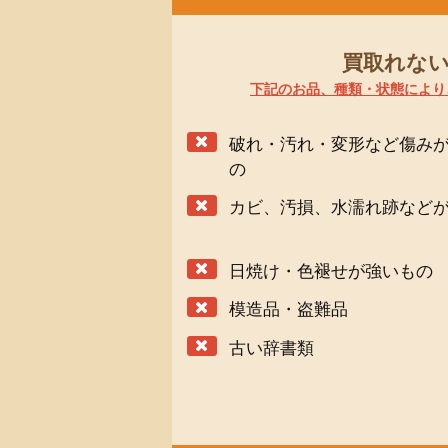
買取れな
下記のお品、種類・状態により
破れ・汚れ・変形など傷み
の
カビ、汚損、水濡れ跡など
日焼け・色褪せが強いもの
模造品・盗難品
古い辞書類