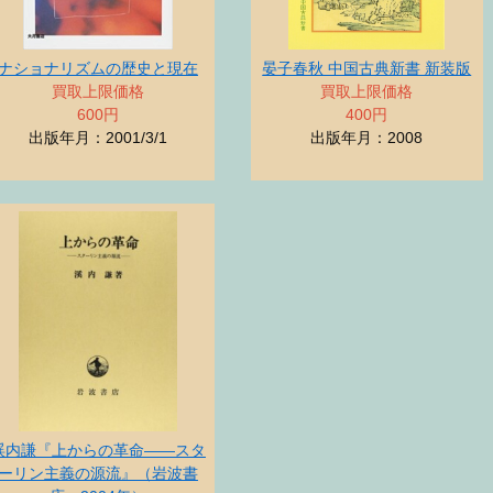
ナショナリズムの歴史と現在
晏子春秋 中国古典新書 新装版
買取上限価格
買取上限価格
600円
400円
出版年月：2001/3/1
出版年月：2008
渓内謙『上からの革命――スタ
ーリン主義の源流』（岩波書