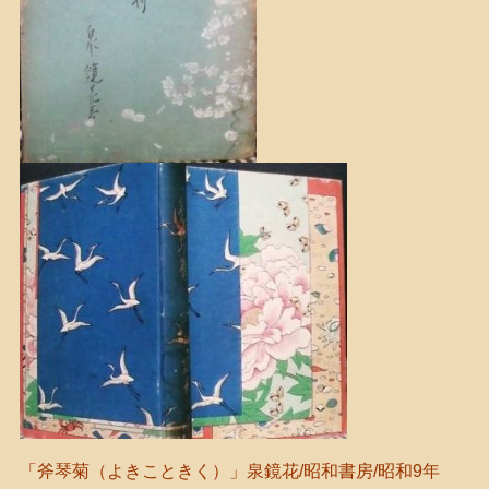
「斧琴菊（よきこときく）」泉鏡花/昭和書房/昭和9年