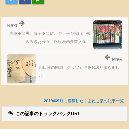
Next
赤塚不二夫、藤子不二雄、ジョージ秋山、柳
沢みきお等々、絶版漫画多数入荷！
Prev
山口瞳の団扇（グッツ）他をお譲り頂きまし
た
2019年9月に投稿したくまねこ堂の記事一覧
この記事のトラックバックURL