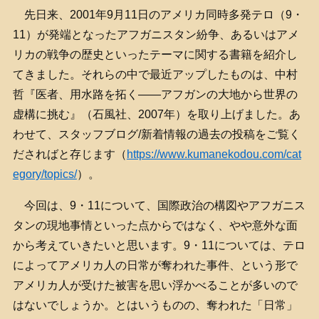
先日来、2001年9月11日のアメリカ同時多発テロ（9・
11）が発端となったアフガニスタン紛争、あるいはアメ
リカの戦争の歴史といったテーマに関する書籍を紹介し
てきました。それらの中で最近アップしたものは、中村
哲『医者、用水路を拓く――アフガンの大地から世界の
虚構に挑む』（石風社、2007年）を取り上げました。あ
わせて、スタッフブログ/新着情報の過去の投稿をご覧く
ださればと存じます（
https://www.kumanekodou.com/cat
egory/topics/
）。
今回は、9・11について、国際政治の構図やアフガニス
タンの現地事情といった点からではなく、やや意外な面
から考えていきたいと思います。9・11については、テロ
によってアメリカ人の日常が奪われた事件、という形で
アメリカ人が受けた被害を思い浮かべることが多いので
はないでしょうか。とはいうものの、奪われた「日常」