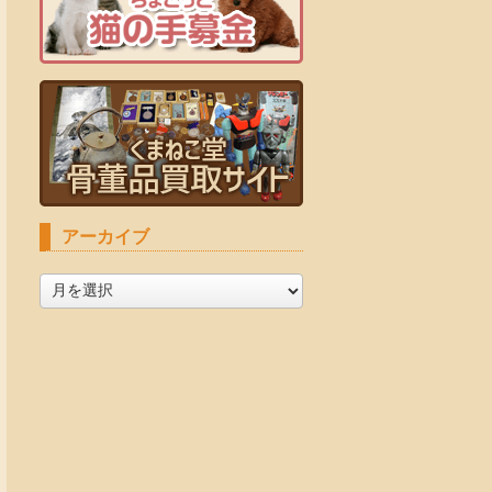
アーカイブ
ア
ー
カ
イ
ブ