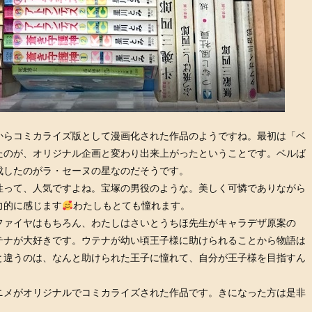
からコミカライズ版として漫画化された作品のようですね。最初は「ベ
たのが、オリジナル企画と変わり出来上がったということです。ベルば
成したのがラ・セーヌの星なのだそうです。
性って、人気ですよね。宝塚の男役のような。美しく可憐でありながら
力的に感じます
わたしもとても憧れます。
ファイヤはもちろん、わたしはさいとうちほ先生がキャラデザ原案の
テナが大好きです。ウテナが幼い頃王子様に助けられることから物語は
と違うのは、なんと助けられた王子に憧れて、自分が王子様を目指すん
ニメがオリジナルでコミカライズされた作品です。きになった方は是非