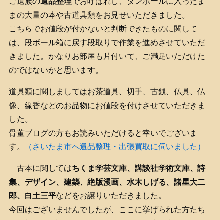
ご遺族の
遺品整理
でお呼ばれし、ダンボールに入ったま
まの大量の本や古道具類をお見せいただきました。
こちらでお値段が付かないと判断できたものに関して
は、段ボール箱に戻す段取りで作業を進めさせていただ
きました。かなりお部屋も片付いて、ご満足いただけた
のではないかと思います。
道具類に関しましてはお茶道具、切手、古銭、仏具、仏
像、線香などのお品物にお値段を付けさせていただきま
した。
骨董ブログの方もお読みいただけると幸いでございま
す。
（さいたま市へ遺品整理・出張買取に伺いました）
古本に関しては
ちくま学芸文庫、講談社学術文庫、詩
集、デザイン、建築、絶版漫画、水木しげる、諸星大二
郎、白土三平
などをお譲りいただきました。
今回はございませんでしたが、ここに挙げられた方たち