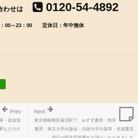
0120-54-4892
合わせは
00～23：00
定休日：年中無休
Prev
Next
庫・岩波現
東京都板橋区蓮沼町で、みすず書房・勁草
庫などの大
書房・東京大学出版会・法政大学出版局・岩波書店
発行の哲学思想書をお譲りいただきました