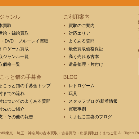
ジャンル
ご利用案内
本買取
買取のご案内
世絵・錦絵買取
対応エリア
D・DVD・ブルーレイ買取
よくある質問
トロゲーム買取
最低買取価格保証
取ジャンル一覧
高く売れる古本
取価格一覧
遺品整理・片付け
こっと猫の手募金
BLOG
ょこっと猫の手募金トップ
レトロゲーム
付までの流れ
玩具
付についてのよくある質問
スタッフブログ/新着情報
付先のご紹介
買取事例
支・その他の報告
くまねこ堂妻のブログ
ht©
東京・埼玉・神奈川の古本買取・古書買取・出張買取はくまねこ堂
All Rights R