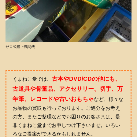
ゼロ式艦上戦闘機
古
本やDVD/CDの他にも、
くまねこ堂では、
古道具や骨董品、アクセサリー、切手、万
年筆、レコードや古いおもちゃ
など
、様々な
お品物の買取も行っております。ご処分をお考え
の方、またご整理などでお困りのお客さまは、是
非くまねこ堂までお申しつけ下さいませ。いろい
ろなご提案ができるかもしれません。