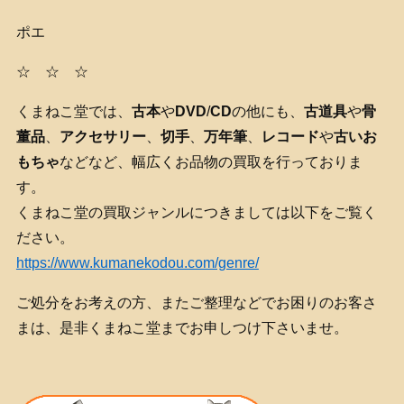
ポエ
☆ ☆ ☆
くまねこ堂では、
古本
や
DVD
/
CD
の他にも、
古道具
や
骨
董品
、
アクセサリー
、
切手
、
万年筆
、
レコード
や
古いお
もちゃ
などなど、幅広くお品物の買取を行っておりま
す。
くまねこ堂の買取ジャンルにつきましては以下をご覧く
ださい。
https://www.kumanekodou.com/genre/
ご処分をお考えの方、またご整理などでお困りのお客さ
まは、是非くまねこ堂までお申しつけ下さいませ。