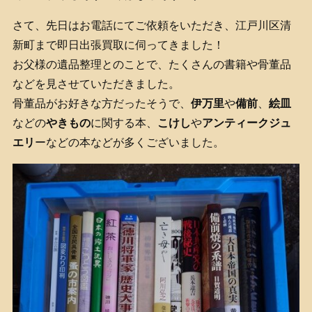
さて、先日はお電話にてご依頼をいただき、江戸川区清
新町まで即日出張買取に伺ってきました！
お父様の遺品整理とのことで、たくさんの書籍や骨董品
などを見させていただきました。
骨董品がお好きな方だったそうで、
伊万里
や
備前
、
絵皿
などの
やきもの
に関する本、
こけし
や
アンティークジュ
エリ
ーなどの本などが多くございました。