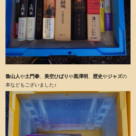
魯山人
や
土門拳
、
美空ひばり
や
黒澤明
、
歴史
や
ジャズ
の
本などもございました♪