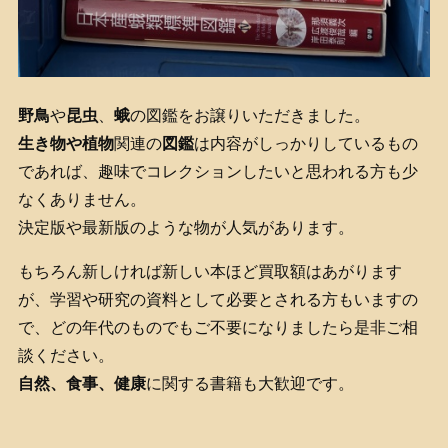
野鳥
や
昆虫
、
蛾
の図鑑をお譲りいただきました。
生き物や植物
関連の
図鑑
は内容がしっかりしているもの
であれば、趣味でコレクションしたいと思われる方も少
なくありません。
決定版や最新版のような物が人気があります。
もちろん新しければ新しい本ほど買取額はあがります
が、学習や研究の資料として必要とされる方もいますの
で、どの年代のものでもご不要になりましたら是非ご相
談ください。
自然、食事、健康
に関する書籍も大歓迎です。