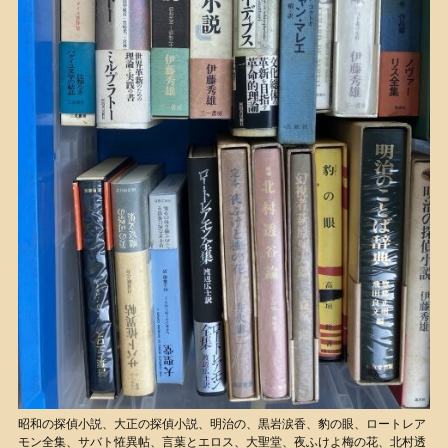
昭和の探偵小説、大正の探偵小説、明治の、黒岩涙香、豹の眼、ロートレア
モン全集、サバト恠異帖、言葉とエロス、大聖堂、夜ふけよ梅の花、北村透