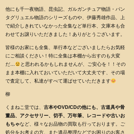
他にも千一夜物語、昆虫記、ガルガンチュア物語・パン
タグリュエル物語のシリーズものや、伊藤秀雄作品、上
で紹介しきれていなかった全集など単行本、文庫本も合
わせてお譲りいただきました！ありがとうございます。
皆様のお家にも全集、単行本などございましたらお気軽
にご相談ください！特に全集は本棚から出すのも大変
だ…
と思われるかもしれませんが、ご安心を！！その
まま本棚に入れておいていただいて大丈夫です、その場
で査定して、私達がすべて運ばせていただきます
柳
くまねこ堂では、
古
本やDVD/CDの他にも、古道具や骨
董品、アクセサリー、切手、万年筆、レコードや古いお
もちゃ
など、様々なお品物の買取も行っております。ご
処分をお考えの方、また遺品整理などでお困りのお客さ