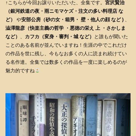
↑こちらが今回お譲りいただいた、全集です。
宮沢賢治
（銀河鉄道の夜・雨ニモマケズ・注文の多い料理店
な
ど）
や
安部公房（砂の女・箱男・ 壁・他人の顔 など )
、
澁澤龍彦（快楽主義の哲学 ・悪徳の栄え 上 ・さかしま
など）
、
カフカ（変身・審判・城
など）
と誰もが聞いた
ことのある名前が並んでいますね！生涯の中でこれだけ
の作品を世に残し、今もなお多くの人に読まれ続けてい
る名作達。全集では数多くの作品を一度に楽しめるのが
魅力的ですね