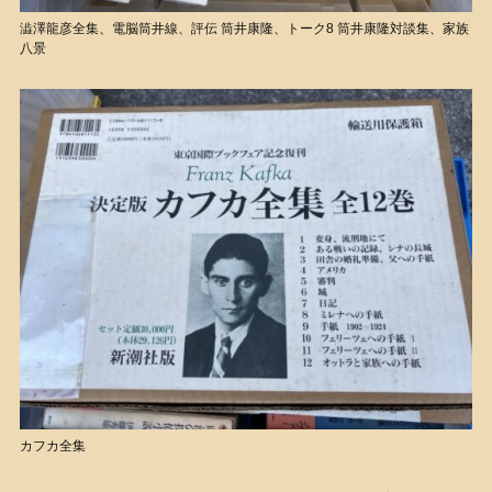
澁澤龍彦全集、電脳筒井線、評伝 筒井康隆、トーク8 筒井康隆対談集、家族
八景
カフカ全集