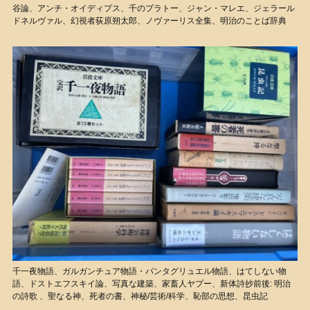
谷論、アンチ・オイディプス、千のプラトー、ジャン・マレエ、ジェラール
ドネルヴァル、幻視者荻原朔太郎、ノヴァーリス全集、明治のことば辞典
千一夜物語、ガルガンチュア物語・パンタグリュエル物語、はてしない物
語、ドストエフスキイ論、写真な建築、家畜人ヤプー、新体詩抄前後: 明治
の詩歌 、聖なる神、死者の書、神秘/芸術/科学、恥部の思想、昆虫記