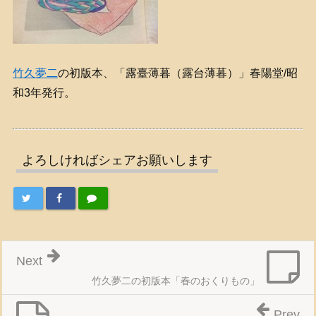
竹久夢二
の初版本、「露臺薄暮（露台薄暮）」春陽堂/昭
和3年発行。
よろしければシェアお願いします
Next
竹久夢二の初版本「春のおくりもの」
Prev