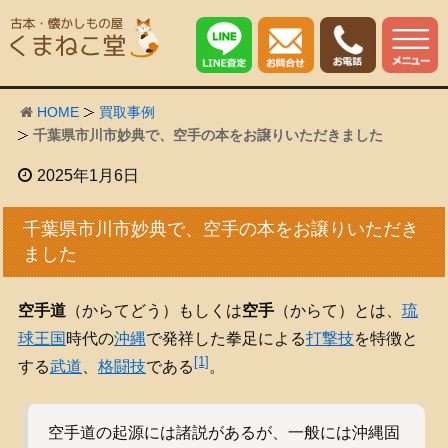
HOME
買取事例
千葉県市川市妙典で、空手の本をお譲りいただきました
2025年1月6日
千葉県市川市妙典で、空手の本をお譲りいただき
ました
空手道
（からてどう）もしくは
空手
（からて）とは、
琉
球王国
時代の
沖縄
で発祥した拳足による
打撃技
を特徴と
[1]
する
武道
、
格闘技
である
。
空手道の起源には諸説があるが、一般には沖縄固