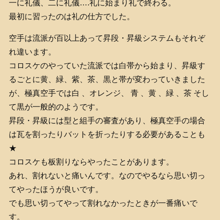
一に礼儀、二に礼儀….礼に始まり礼で終わる。
最初に習ったのは礼の仕方でした。
空手は流派が百以上あって昇段・昇級システムもそれぞ
れ違います。
コロスケのやっていた流派では白帯から始まり、昇級す
るごとに黄、緑、紫、茶、黒と帯が変わっていきました
が、極真空手では白 、オレンジ、 青 、黄 、緑 、茶 そし
て黒が一般的のようです。
昇段・昇級には型と組手の審査があり、極真空手の場合
は瓦を割ったりバットを折ったりする必要があることも
★
コロスケも板割りならやったことがあります。
あれ、割れないと痛いんです。なのでやるなら思い切っ
てやったほうが良いです。
でも思い切ってやって割れなかったときが一番痛いで
す。