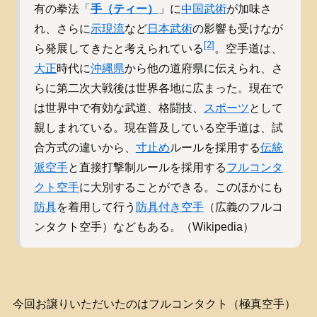
有の拳法「
手（ティー）
」に
中国武術
が加味さ
れ、さらに
示現流
など
日本武術
の影響も受けなが
[2]
ら発展してきたと考えられている
。空手道は、
大正
時代に
沖縄県
から他の道府県に伝えられ、さ
らに第二次大戦後は世界各地に広まった。現在で
は世界中で有効な武道、格闘技、
スポーツ
として
親しまれている。現在普及している空手道は、試
合方式の違いから、
寸止め
ルールを採用する
伝統
派空手
と直接打撃制ルールを採用する
フルコンタ
クト空手
に大別することができる。このほかにも
防具
を着用して行う
防具付き空手
（広義のフルコ
ンタクト空手）などもある。（Wikipedia）
今回お譲りいただいたのはフルコンタクト（極真空手）