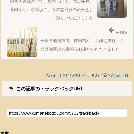
神奈川県鎌倉市で、水木しげる、つげ義春、
滝田ゆう、永島慎二、青林堂発行の漫画をお
譲りいただきました
Prev
千葉県船橋市で、吉田秀和、音楽之友社、音
楽評論関連の書籍をお譲りいただきました
2025年1月に投稿したくまねこ堂の記事一覧
この記事のトラックバックURL
検索