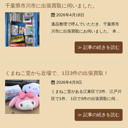
千葉県市川市に出張買取に伺いました。
など。 キティちゃんをはじめ ...
2026年4月18日
遺品整理で呼んでいただき、千葉県市
川市に出張買取にお伺いました。 本・
ゲームソフト・レコード・化石・アク
セサリー・コイン・収入印紙・食器な
≫ 記事の続きを読む
どをお譲りいただきました。 ゲームキ
ューブ・ニンテンドー64・スーパーフ
ァミコンのカセット セガサターン本
くまねこ堂から近場で、1日3件の出張買取！
体・FAMICOM ファミコンの互換 ...
2026年4月9日
くまねこ堂がある江東区で2件、江戸川
区で1件、 1日で3件の出張買取に伺い
ました。 1件目は、江東区。 サンリオ
グッズ、古本、指輪、レコードをお譲
≫ 記事の続きを読む
りいただきました。 サンリオグッズ
は、キキララ、マイメロディ、シナモ