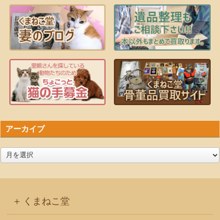
アーカイブ
ア
ー
カ
イ
くまねこ堂
ブ