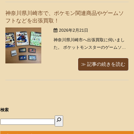
ロール（シナモン）など人気キャラク
神奈川県川崎市で、ポケモン関連商品やゲームソ
ター商品です。 くまねこ堂ではぬ ...
フトなどを出張買取！
2026年2月21日
神奈川県川崎市へ出張買取に伺いまし
た。 ポケットモンスターのゲームソフ
ト、ゲームキューブなどのゲームソフ
ト、ソフビの指人形、ゲーム機本体な
≫ 記事の続きを読む
どをお譲りいただきました。 ポケモン
キッズ ソフビの指人形 ポケモンキッ
ズというソフビ人形がたくさん！ 初代
から比較的新しいポケモンまで、わち
...
検索