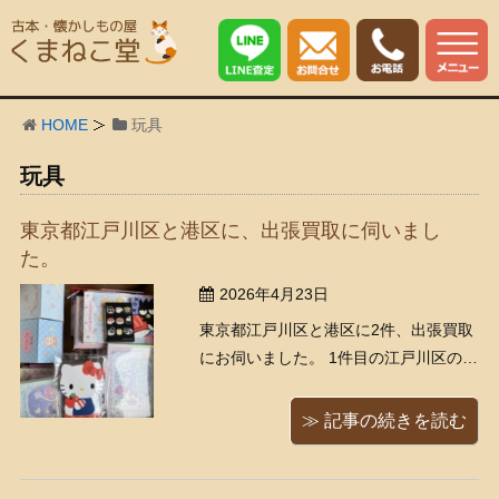
HOME
玩具
玩具
東京都江戸川区と港区に、出張買取に伺いまし
た。
2026年4月23日
東京都江戸川区と港区に2件、出張買取
にお伺いました。 1件目の江戸川区のお
客様はリピーター様で、今回で3回目の
買取となります。 いつも可愛いサンリ
≫ 記事の続きを読む
オグッズをたくさんありがとうござい
ます！ サンリオグッズ 大量のメモ帳、
小物入れ、ぬいぐるみ、時計、ポーチ