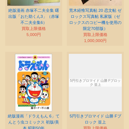
絶版漫画 赤塚不二夫全集 曙
荒木経惟写真帖 20 恋文帖 ゼ
出版「おた助くん3」（赤塚
ロックス写真帖 私家版（ゼ
不二夫全集6）
ロックスのコピー機を使用の
買取上限価格
限定70部版）
5,000円
買取上限価格
1,000,000円
絶版漫画「ドラえもん 6」て
5円引きブロマイド 山勝 Fブ
んとう虫コミックス 初版/美
ロック 並上
本 昭和50年
買取上限価格