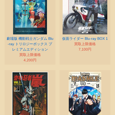
劇場版 機動戦士ガンダム Blu
仮面ライダー Blu‐ray BOX 1
-ray トリロジーボックス プ
買取上限価格
レミアムエディション
7,100円
買取上限価格
4,200円