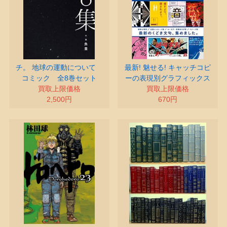
チ。 地球の運動について
最新! 魅せる! キャッチコピ
コミック 全8巻セット
ーの表現別グラフィックス
買取上限価格
買取上限価格
2,500円
670円