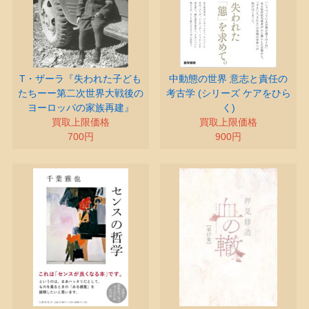
T・ザーラ『失われた子ども
中動態の世界 意志と責任の
たちーー第二次世界大戦後の
考古学 (シリーズ ケアをひら
ヨーロッパの家族再建』
く)
買取上限価格
買取上限価格
700円
900円