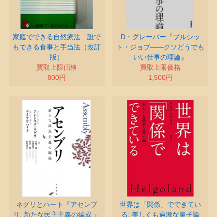
家庭でできる自然療法 誰で
D・グレーバー『ブルシッ
もできる食事と手当法（改訂
ト・ジョブ――クソどうでも
版）
いい仕事の理論』
買取上限価格
買取上限価格
800円
1,500円
ネグリとハート『アセンブ
世界は「関係」でできてい
リ: 新たな民主主義の編成 』
る: 美しくも過激な量子論