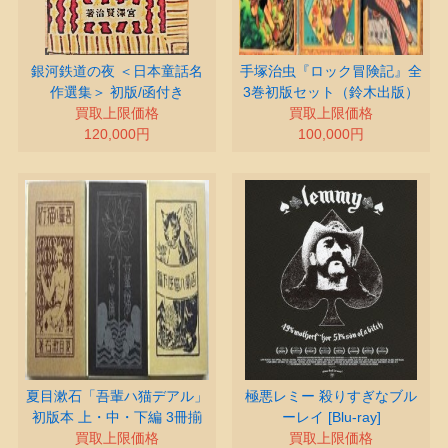
銀河鉄道の夜 ＜日本童話名
手塚治虫『ロック冒険記』全
作選集＞ 初版/函付き
3巻初版セット（鈴木出版）
買取上限価格
買取上限価格
120,000円
100,000円
夏目漱石「吾輩ハ猫デアル」
極悪レミー 殺りすぎなブル
初版本 上・中・下編 3冊揃
ーレイ [Blu-ray]
買取上限価格
買取上限価格