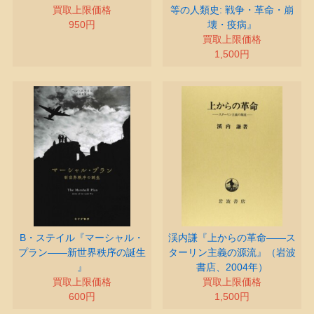
買取上限価格
等の人類史: 戦争・革命・崩
950円
壊・疫病』
買取上限価格
1,500円
B・ステイル『マーシャル・
渓内謙『上からの革命――ス
プラン――新世界秩序の誕生
ターリン主義の源流』（岩波
』
書店、2004年）
買取上限価格
買取上限価格
600円
1,500円