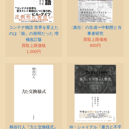
コンテナ物語 世界を変えた
〈責任〉の生成ー中動態と当
のは「箱」の発明だった 増
事者研究
補改訂版
買取上限価格
買取上限価格
800円
1,000円
柄谷行人『力と交換様式』
W・シャイデル『暴力と不平