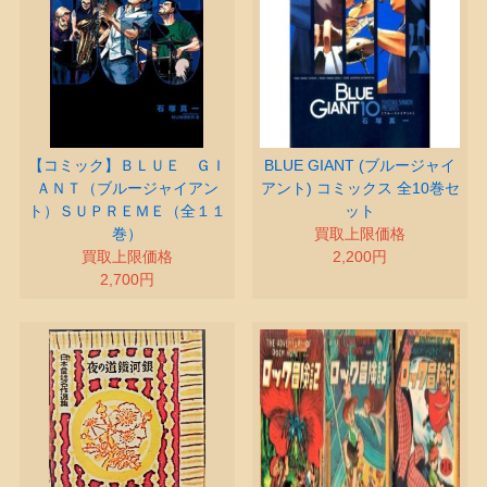
【コミック】ＢＬＵＥ ＧＩ
BLUE GIANT (ブルージャイ
ＡＮＴ（ブルージャイアン
アント) コミックス 全10巻セ
ト）ＳＵＰＲＥＭＥ（全１１
ット
巻）
買取上限価格
買取上限価格
2,200円
2,700円