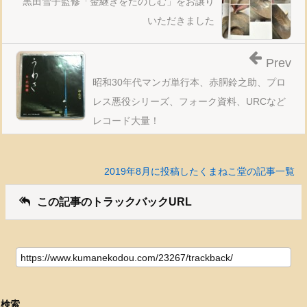
黒田雪子監修「金継ぎをたのしむ」をお譲り
いただきました
Prev
昭和30年代マンガ単行本、赤胴鈴之助、プロ
レス悪役シリーズ、フォーク資料、URCなど
レコード大量！
2019年8月に投稿したくまねこ堂の記事一覧
この記事のトラックバックURL
検索