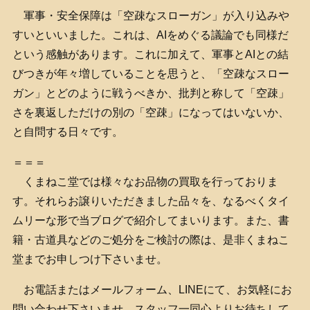
軍事・安全保障は「空疎なスローガン」が入り込みや
すいといいました。これは、AIをめぐる議論でも同様だ
という感触があります。これに加えて、軍事とAIとの結
びつきが年々増していることを思うと、「空疎なスロー
ガン」とどのように戦うべきか、批判と称して「空疎」
さを裏返しただけの別の「空疎」になってはいないか、
と自問する日々です。
＝＝＝
くまねこ堂では様々なお品物の買取を行っておりま
す。それらお譲りいただきました品々を、なるべくタイ
ムリーな形で当ブログで紹介してまいります。また、書
籍・古道具などのご処分をご検討の際は、是非くまねこ
堂までお申しつけ下さいませ。
お電話またはメールフォーム、LINEにて、お気軽にお
問い合わせ下さいませ。スタッフ一同心よりお待ちして