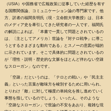
（USIA）や国務省で広報政策に従事していた経歴を有す
る国際関係論、コミュニケーション論の専門家です。他
方、訳者の福間良明氏（現・立命館大学教授）は、日本
のメディア史を牽引してきた研究者の一人です。福間氏
の解説によれば、「本書で一貫して問題とされているの
は、〔主としてアメリカ〕世論を『対テロ戦争』に導こ
うとするさまざまな動向である」とスノーの意図が端的
に示されています。そこで具体的に問題とされているの
が「理性・説明・歴史的な文脈をほとんど伴わない空疎
なスローガン」なのです。
「空疎」だというのは、「テロとの戦い」や「民主主
義」といった言葉が敵味方を峻別するために用いられ、
とりわけ「敵」に対して極度の単純化を推し進めていく
事態を指しているのでしょう。いったん、そのような
「空疎なスローガン」で世論の不安をあおり、複雑な現