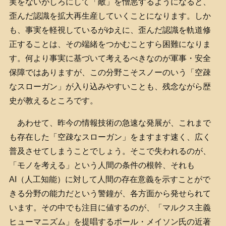
実をないがしろにして「敵」を憎悪するようになると、
歪んだ認識を拡大再生産していくことになります。しか
も、事実を軽視しているがゆえに、歪んだ認識を軌道修
正することは、その端緒をつかむことすら困難になりま
す。何より事実に基づいて考えるべきなのが軍事・安全
保障ではありますが、この分野こそスノーのいう「空疎
なスローガン」が入り込みやすいことも、残念ながら歴
史が教えるところです。
あわせて、昨今の情報技術の急速な発展が、これまで
も存在した「空疎なスローガン」をますます速く、広く
普及させてしまうことでしょう。そこで失われるのが、
「モノを考える」という人間の条件の根幹、それも
AI（人工知能）に対して人間の存在意義を示すことがで
きる分野の能力だという警鐘が、各方面から発せられて
います。その中でも注目に値するのが、「マルクス主義
ヒューマニズム」を提唱するポール・メイソン氏の近著