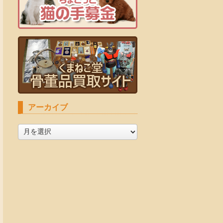
アーカイブ
ア
ー
カ
イ
ブ