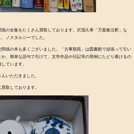
関係の全集をたくさん買取しております。沢瀉久孝「万葉集注釈」な
し、ノスタルジーでした。
史関係の本も多くございました。「古事類苑」は図書館で頑張って引い
とか、簡単な語句で引けて、文学作品や日記等の用例にたどり着けるの
憶しています。
さんいただきました。
に買取しております。