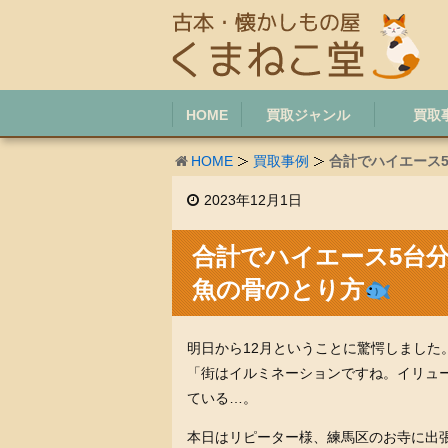
HOME
買取ジャンル
買取
HOME
買取事例
合計でハイエース
2023年12月1日
合計でハイエース5台
魚の骨のとり方
明日から12月ということに驚愕しました
「街はイルミネーションですね。イリュ
ている…。
本日はリピーター様、練馬区のお寺に出