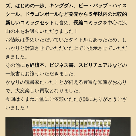
ズ、はじめの一歩、キングダム、ビー・バップ・ハイス
クール、ドラゴンボール
など
発売から５年以内の比較的
新しいコミックセット
も含め、
長編コミック
を中心に沢
山の本をお譲りいただきました！
お値段は予めいただいていたタイトルもあったため、し
っかりと計算させていただいた上でご提示させていただ
きました。
その他にも
経済本、ビジネス書、スピリチュアル
などの
一般書もお譲りいただきました。
かなりの読書家だったことが伺える豊富な知識がおあり
で、大変楽しい買取となりました。
今回はくまねこ堂にご依頼いただき誠にありがとうござ
いました！