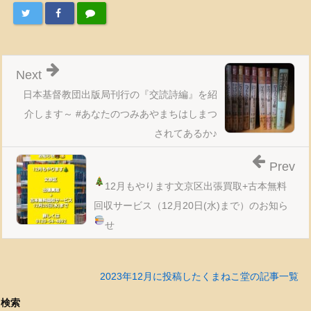
Next
日本基督教団出版局刊行の『交読詩編』を紹
介します～ #あなたのつみあやまちはしまつ
されてあるか♪
Prev
12月もやります
文京区出張買取+古本無料
回収サービス（12月20日(水)まで）のお知ら
せ
2023年12月に投稿したくまねこ堂の記事一覧
検索