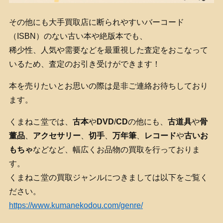
その他にも大手買取店に断られやすいバーコード
（ISBN）のない古い本や絶版本でも、
稀少性、人気や需要などを最重視した査定をおこなって
いるため、査定のお引き受けができます！
本を売りたいとお思いの際は是非ご連絡お待ちしており
ます。
くまねこ堂では、
古本
や
DVD
/
CD
の他にも、
古道具
や
骨
董品
、
アクセサリー
、
切手
、
万年筆
、
レコード
や
古いお
もちゃ
などなど、幅広くお品物の買取を行っておりま
す。
くまねこ堂の買取ジャンルにつきましては以下をご覧く
ださい。
https://www.kumanekodou.com/genre/