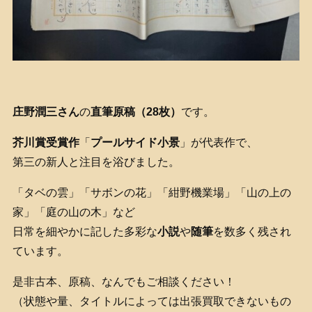
庄野潤三さん
の
直筆原稿（28枚）
です。
芥川賞受賞作
「
プールサイド小景
」が代表作で、
第三の新人と注目を浴びました。
「タベの雲」「サボンの花」「紺野機業場」「山の上の
家」「庭の山の木」など
日常を細やかに記した多彩な
小説
や
随筆
を数多く残され
ています。
是非古本、原稿、なんでもご相談ください！
（状態や量、タイトルによっては出張買取できないもの