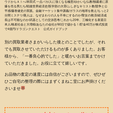
ウドからＡＩへ/本田式 一点バカ/人に強くなる極意/ゆかいな仏教/独裁者に原
爆を売る男たち/戦後世界経済史/医学部の大罪/ふしぎなキリスト教/競争と公
平感/藤巻健史の実践。金融マーケット集中講義/ガラスの地球を救え/もっと2
分間ミステリ/善人は、なぜまわりの人を不幸にするのか/聖女の救済/経済成
長は不可能なのか/武器としての交渉思考/これから20年、三極化する衰退日
本人/格差社会と大増税/あなたの会社が90日で儲かる！/貯金40万が株式投資
で4億円/ドラゴンクエスト 公式ガイドブック
別の買取業者さまがいらした後とのことでしたが、それ
でも買取させていただけるものが多くありました。お客
様から、「一番良心的でした」と暖かいお言葉までかけ
ていただきました。お役に立てて嬉しいです。
お品物の査定の速度には自信がございますので、ぜひぜ
ひご自宅の整理の際にはまずくまねこ堂にお声掛けくだ
さいませ