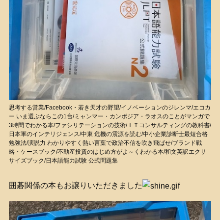
思考する営業/Facebook・若き天才の野望/イノベーションのジレンマ/エコカ
ー いま選ぶならこの1台/ミャンマー・カンボジア・ラオスのことがマンガで
3時間でわかる本/ファシリテーションの技術/ＩＴコンサルティングの教科書/
日本軍のインテリジェンス/中東 危機の震源を読む/中小企業診断士最短合格
勉強法/演説力 わかりやすく熱い言葉で政治不信を吹き飛ばせ/ブランド戦
略・ケースブック/不動産投資のはじめ方がよ～くわかる本/和文英訳エクサ
サイズブック/日本語能力試験 公式問題集
囲碁関係の本もお譲りいただきました