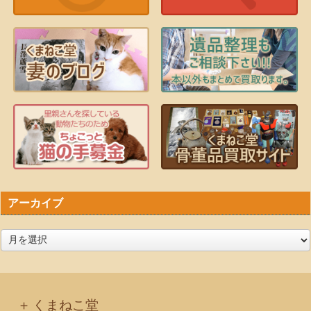
アーカイブ
ア
ー
カ
イ
くまねこ堂