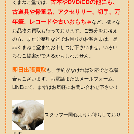
古
本やDVD/CDの他にも、
くまねこ堂では、
古道具や骨董品、アクセサリー、切手
、万
年筆、レコードや古いおもちゃ
など
、様々な
お品物の買取も行っております。ご処分をお考え
の方、またご整理などでお困りのお客さまは、是
非くまねこ堂までお申しつけ下さいませ。いろい
ろなご提案ができるかもしれません。
即日出張買取
も、予約がなければ対応できる場
合もございます。お電話またはメールフォーム、
LINEにて、まずはお気軽にお問い合わせ下さい！
スタッ
フ一同心よりお待ちしており
ます。