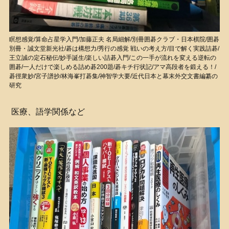
瞑想感覚/算命占星学入門/加藤正夫 名局細解/別冊囲碁クラブ・日本棋院/囲碁
別冊・誠文堂新光社/碁は構想力/秀行の感覚 戦いの考え方/目で解く実践詰碁/
王立誠の定石秘伝/妙手誕生/楽しい詰碁入門/この一手が流れを変える逆転の
囲碁/一人だけで楽しめる詰め碁200題/碁キチ行状記/アマ高段者を鍛える！/
碁徑衆妙/宮子譜抄/林海峯打碁集/神智学大要/近代日本と幕末外交文書編纂の
研究
医療、語学関係など