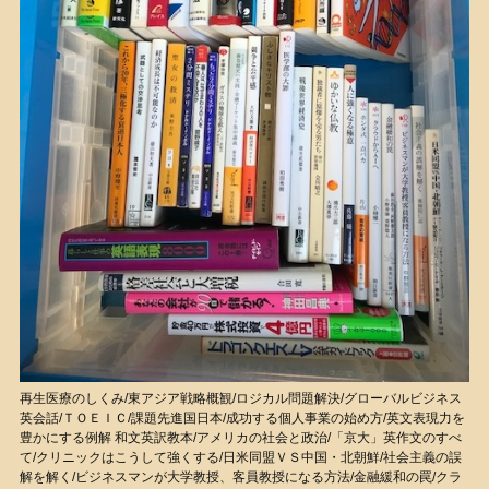
再生医療のしくみ/東アジア戦略概観/ロジカル問題解決/グローバルビジネス
英会話/ＴＯＥＩＣ/課題先進国日本/成功する個人事業の始め方/英文表現力を
豊かにする例解 和文英訳教本/アメリカの社会と政治/「京大」英作文のすべ
て/クリニックはこうして強くする/日米同盟ＶＳ中国・北朝鮮/社会主義の誤
解を解く/ビジネスマンが大学教授、客員教授になる方法/金融緩和の罠/クラ