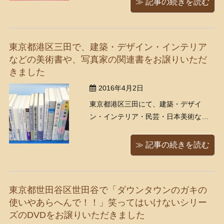
≫ 記事の続きを読む
余談ですがこちらの澁澤龍彦氏、 古書
の仕分けの際など著書を扱う機会が多
くあるため、くまねこ堂仕 ...
東京都港区三田で、建築・デザイン・インテリア
などの美術書や、写真家の関連書をお譲りいただ
きました
2016年4月2日
東京都港区三田にて、建築・デザイ
ン・インテリア・民芸・日本美術など
の美術書をお譲りいただきました。 新
国立競技場をデザインした建築家・隈
≫ 記事の続きを読む
研吾氏の著書もあります。 写真家のロ
バート・キャパ、森山大道、畠山直哉
の著書・関連書などなど。 美品の良書
東京都世田谷区世田谷で「ダウンタウンのガキの
を多数お譲りいただき、誠 ...
使いやあらへんで！！」笑ってはいけないシリー
ズのDVDをお譲りいただきました