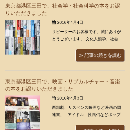
東京都港区三田で、社会学・社会科学の本をお譲
ひご利用ください！！ 詳細はくまねこ
りいただきました
...
2016年4月4日
リピーターのお客様です、誠にありが
とうございます。 文化人類学、社会思
想、社会心理学、経済学、歴史学、統
計学、人工知能など社会科学の本をお
≫ 記事の続きを読む
譲りいただきました。 ここ1年以内に発
行された新しめの本も多数です モモコ
東京都港区三田で、映画・サブカルチャー・音楽
の本をお譲りいただきました
2016年4月3日
西部劇、サスペンス映画など映画の関
連書。 アイドル、性風俗などポップな
内容のサブカル本。 現代音楽、音楽批
評本など。 耽美、幻想美術の本です。