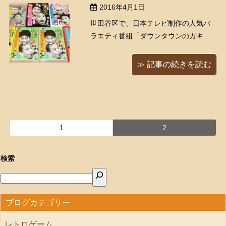
2016年4月1日
世田谷区で、日本テレビ制作の人気バ
ラエティ番組「ダウンタウンのガキの
使いやあらへんで！！」笑ってはいけ
ないシリーズのDVDと、英会話・語学
≫ 記事の続きを読む
の本をお譲りいただきました。 ありが
とうございます！ 「ガキ使」の笑って
はいけないシリーズに関して、くまね
こ堂スタッフの感想はと ...
1
2
検索
ブログカテゴリー
レトロゲーム