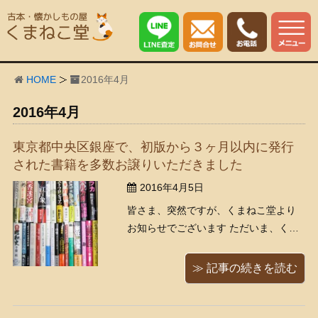
HOME
2016年4月
2016年4月
東京都中央区銀座で、初版から３ヶ月以内に発行
された書籍を多数お譲りいただきました
2016年4月5日
皆さま、突然ですが、くまねこ堂より
お知らせでございます ただいま、くま
ねこ堂では「最低買取価格保証」キャ
ンペーンを実施中です 事前にお伝えい
≫ 記事の続きを読む
ただければ、初版発売からの期間ごと
に買取価格の最低額を保証させていた
だいております。 お得なこの機会にぜ