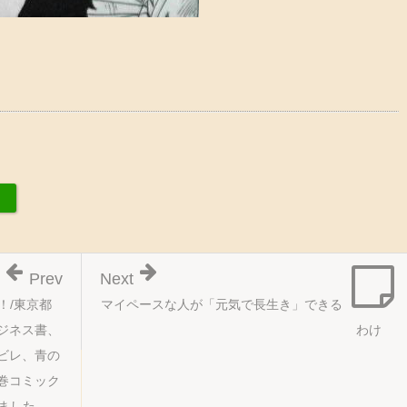
Prev
Next
！/東京都
マイペースな人が「元気で長生き」できる
ジネス書、
わけ
ビレ、青の
巻コミック
ました。