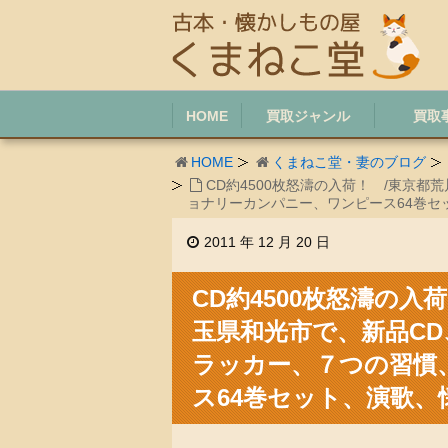
HOME
買取ジャンル
買取
HOME
くまねこ堂・妻のブログ
CD約4500枚怒濤の入荷！ /東京
ョナリーカンパニー、ワンピース64巻セ
2011 年 12 月 20 日
CD約4500枚怒濤の
玉県和光市で、新品CD
ラッカー、７つの習慣
ス64巻セット、演歌、