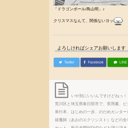
「ドラゴンボール/鳥山明」♪
クリスマスなんて、関係ないヨッ
よろしければシェアお願いします
Twitter
Facebook
LINE
いや別にいいんですけどねっ！
荒川区と埼玉県春日部市で、実用書、ビ
単行本、はじめの一歩、のだめカンター
祓魔師（あおのエクソシスト）などの全
セット、新品未開封DVDなどお譲り頂き