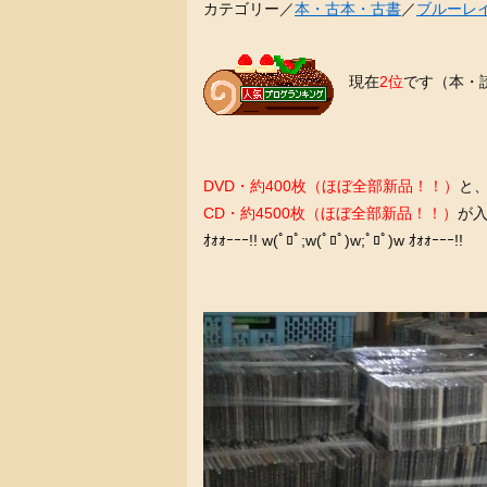
カテゴリー／
本・古本・古書
／
ブルーレイ
現在
2位
です（本・
DVD・約400枚（ほぼ全部新品！！）
と
CD・約4500枚（ほぼ全部新品！！）
が
ｵｫｫｰｰｰ!! w(ﾟﾛﾟ;w(ﾟﾛﾟ)w;ﾟﾛﾟ)w ｵｫｫｰｰｰ!!