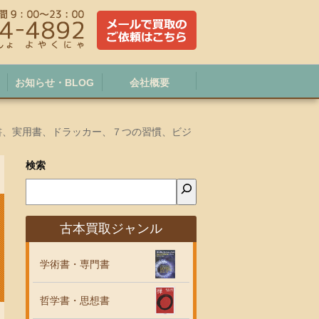
お知らせ・BLOG
会社概要
ス書、実用書、ドラッカー、７つの習慣、ビジ
検索
古本買取ジャンル
学術書・専門書
哲学書・思想書