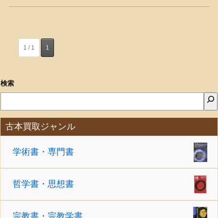
1 / 1
1
検索
古本買取ジャンル
学術書・専門書
哲学書・思想書
宗教書・宗教学書