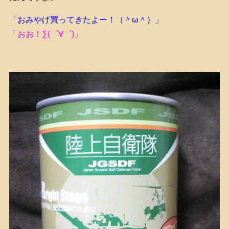
「おみやげ買ってきたよー！（＾ω＾）」
「おお！∑(゜∀゜)」