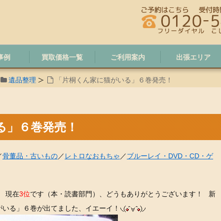
事例
買取価格一覧
ご利用案内
出張エリア
遺品整理
「片桐くん家に猫がいる」６巻発売！
る」６巻発売！
／
骨董品・古いもの
／
レトロなおもちゃ
／
ブルーレイ・DVD・CD・ゲ
現在
3位
です（本・読書部門）、どうもありがとうございます！ 新
がいる」６巻が出てました、イエーイ！