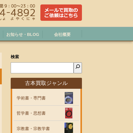
お知らせ・BLOG
会社概要
検索
古本買取ジャンル
学術書・専門書
哲学書・思想書
宗教書・宗教学書