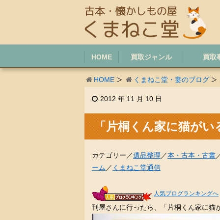
HOME
買取ジャンル
買取
HOME
くまねこ堂・妻のブログ
2012 年 11 月 10 日
「片桐くん家に猫がい
カテゴリー／
遺品整理
／
本・古本・古書
ーム
／
くまねこ堂通信
人気ブログランキングへ
刊屋さんに行ったら、「片桐くん家に猫