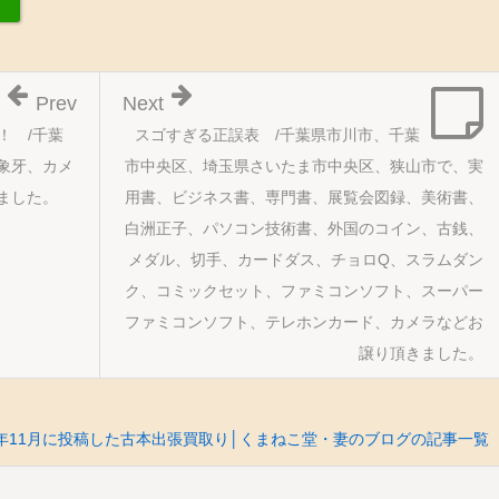
Prev
Next
！ /千葉
スゴすぎる正誤表 /千葉県市川市、千葉
象牙、カメ
市中央区、埼玉県さいたま市中央区、狭山市で、実
ました。
用書、ビジネス書、専門書、展覧会図録、美術書、
白洲正子、パソコン技術書、外国のコイン、古銭、
メダル、切手、カードダス、チョロQ、スラムダン
ク、コミックセット、ファミコンソフト、スーパー
ファミコンソフト、テレホンカード、カメラなどお
譲り頂きました。
12年11月に投稿した古本出張買取り│くまねこ堂・妻のブログの記事一覧