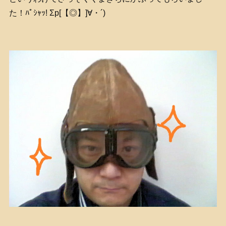
た！ﾊﾟｼｬｯ! Σp[【◎】]∀・´)