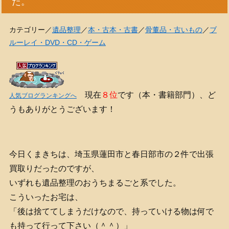
た。
カテゴリー／
遺品整理
／
本・古本・古書
／
骨董品・古いもの
／
ブ
ルーレイ・DVD・CD・ゲーム
現在
８位
です（本・書籍部門）、ど
人気ブログランキングへ
うもありがとうございます！
今日くまきちは、埼玉県蓮田市と春日部市の２件で出張
買取りだったのですが、
いずれも遺品整理のおうちまるごと系でした。
こういったお宅は、
「後は捨ててしまうだけなので、持っていける物は何で
も持って行って下さい（＾＾）」