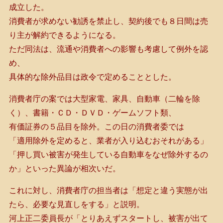
成立した。
消費者が求めない勧誘を禁止し、契約後でも８日間は売
り主が解約できるようになる。
ただ同法は、流通や消費者への影響も考慮して例外を認
め、
具体的な除外品目は政令で定めることとした。
消費者庁の案では大型家電、家具、自動車（二輪を除
く）、書籍・ＣＤ・ＤＶＤ・ゲームソフト類、
有価証券の５品目を除外。この日の消費者委では
「適用除外を定めると、業者が入り込むおそれがある」
「押し買い被害が発生している自動車をなぜ除外するの
か」といった異論が相次いだ。
これに対し、消費者庁の担当者は「想定と違う実態が出
たら、必要な見直しをする」と説明。
河上正二委員長が「とりあえずスタートし、被害が出て