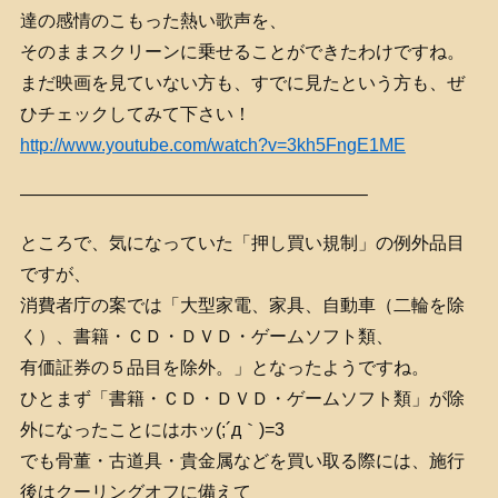
達の感情のこもった熱い歌声を、
そのままスクリーンに乗せることができたわけですね。
まだ映画を見ていない方も、すでに見たという方も、ぜ
ひチェックしてみて下さい！
http://www.youtube.com/watch?v=3kh5FngE1ME
———————————————————–
ところで、気になっていた「押し買い規制」の例外品目
ですが、
消費者庁の案では「大型家電、家具、自動車（二輪を除
く）、書籍・ＣＤ・ＤＶＤ・ゲームソフト類、
有価証券の５品目を除外。」となったようですね。
ひとまず「書籍・ＣＤ・ＤＶＤ・ゲームソフト類」が除
外になったことにはホッ(;´д｀)=3
でも骨董・古道具・貴金属などを買い取る際には、施行
後はクーリングオフに備えて