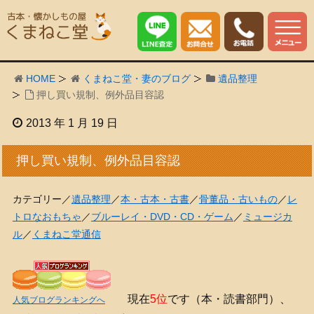
HOME
くまねこ堂・妻のブログ
遺品整理
押し買い規制、例外品目容認
2013 年 1 月 19 日
押し買い規制、例外品目容認
カテゴリー／
遺品整理
／
本・古本・古書
／
骨董品・古いもの
／
レ
トロなおもちゃ
／
ブルーレイ・DVD・CD・ゲーム
／
ミュージカ
ル
／
くまねこ堂通信
現在
5位
です（本・読書部門）、
人気ブログランキングへ