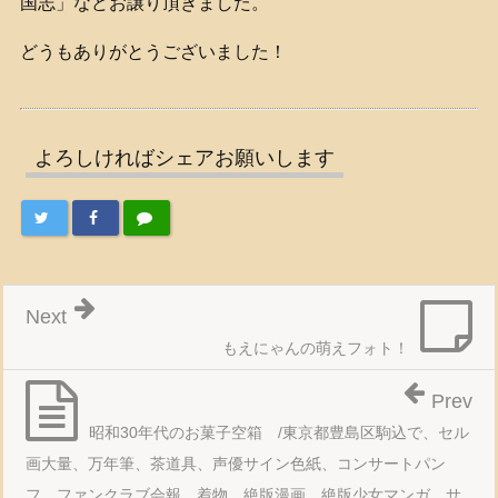
国志」などお譲り頂きました。
どうもありがとうございました！
よろしければシェアお願いします
Next
もえにゃんの萌えフォト！
Prev
昭和30年代のお菓子空箱 /東京都豊島区駒込で、セル
画大量、万年筆、茶道具、声優サイン色紙、コンサートパン
フ、ファンクラブ会報、着物、絶版漫画、絶版少女マンガ、サ