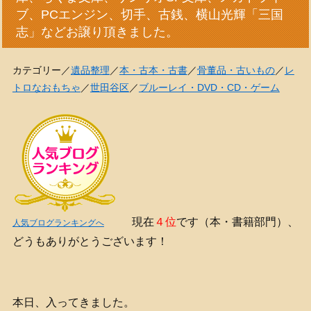
ブ、PCエンジン、切手、古銭、横山光輝「三国
志」などお譲り頂きました。
カテゴリー／
遺品整理
／
本・古本・古書
／
骨董品・古いもの
／
レ
トロなおもちゃ
／
世田谷区
／
ブルーレイ・DVD・CD・ゲーム
現在
４位
です（本・書籍部門）、
人気ブログランキングへ
どうもありがとうございます！
本日、入ってきました。