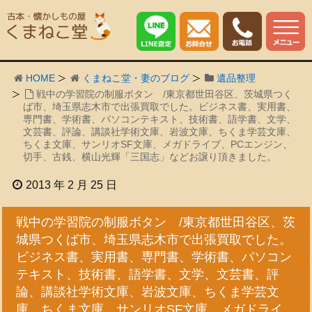
HOME
くまねこ堂・妻のブログ
遺品整理
戦中の学習院の制服ボタン /東京都世田谷区、茨城県つく
ば市、埼玉県志木市で出張買取でした。ビジネス書、実用書、
専門書、学術書、パソコンテキスト、技術書、語学書、文学、
文芸書、評論、講談社学術文庫、岩波文庫、ちくま学芸文庫、
ちくま文庫、サンリオSF文庫、メガドライブ、PCエンジン、
切手、古銭、横山光輝「三国志」などお譲り頂きました。
2013 年 2 月 25 日
戦中の学習院の制服ボタン /東京都世田谷区、茨
城県つくば市、埼玉県志木市で出張買取でした。
ビジネス書、実用書、専門書、学術書、パソコン
テキスト、技術書、語学書、文学、文芸書、評
論、講談社学術文庫、岩波文庫、ちくま学芸文
庫、ちくま文庫、サンリオSF文庫、メガドライ