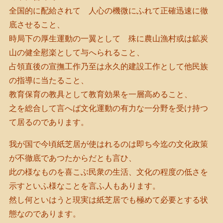
全国的に配給されて 人心の機微にふれて正確迅速に徹
底させること、
時局下の厚生運動の一翼として 殊に農山漁村或は鉱炭
山の健全慰楽として与へられること、
占領直後の宣撫工作乃至は永久的建設工作として他民族
の指導に当たること、
教育保育の教具として教育効果を一層高めること、
之を総合して言へば文化運動の有力な一分野を受け持つ
て居るのであります。
我が国で今頃紙芝居が使はれるのは即ち今迄の文化政策
が不徹底であつたからだとも言ひ、
此の様なものを喜こぶ民衆の生活、文化の程度の低さを
示すといふ様なことを言ふ人もあります。
然し何といはうと現実は紙芝居でも極めて必要とする状
態なのであります。