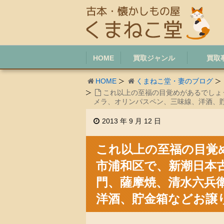
HOME
買取ジャンル
買取
HOME
くまねこ堂・妻のブログ
これ以上の至福の目覚めがあるでしょ
メラ、オリンパスペン、三味線、洋酒、
2013 年 9 月 12 日
これ以上の至福の目覚
市浦和区で、新潮日本
門、薩摩焼、清水六兵
洋酒、貯金箱などお譲