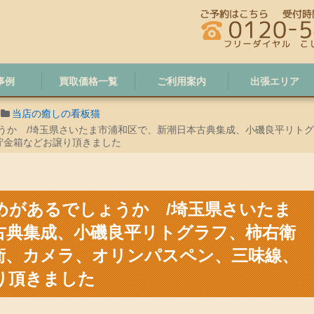
事例
買取価格一覧
ご利用案内
出張エリア
当店の癒しの看板猫
うか /埼玉県さいたま市浦和区で、新潮日本古典集成、小磯良平リト
貯金箱などお譲り頂きました
めがあるでしょうか /埼玉県さいたま
古典集成、小磯良平リトグラフ、柿右衛
衛、カメラ、オリンパスペン、三味線、
り頂きました