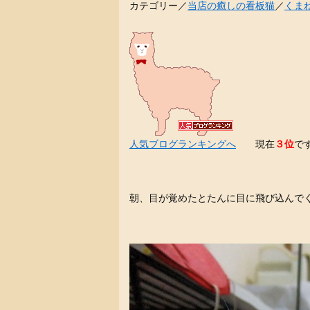
カテゴリー／
当店の癒しの看板猫
／
くま
人気ブログランキングへ
現在
３位
で
朝、目が覚めたとたんに目に飛び込んで