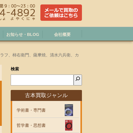
お知らせ・BLOG
会社概要
グラフ、柿右衛門、薩摩焼、清水六兵衛、カ
検索
古本買取ジャンル
学術書・専門書
哲学書・思想書