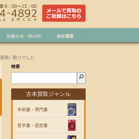
お知らせ・BLOG
会社概要
出張買い取りでした
検索
古本買取ジャンル
学術書・専門書
哲学書・思想書