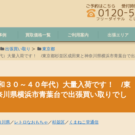
事例
買取価格一覧
ご利用案内
出張エリア
出張買い取り
東京都
代）大量入荷です！ /東京都杉並区成田東と神奈川県横浜市青葉台で
和３０～４０年代）大量入荷です！ /東
奈川県横浜市青葉台で出張買い取りでし
奈川県
／
レトロなおもちゃ
／
杉並区
／
くまねこ堂通信