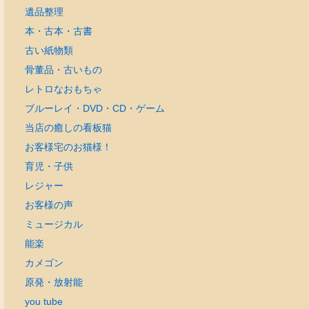
遺品整理
本・古本・古書
古い紙物類
骨董品・古いもの
レトロなおもちゃ
ブルーレイ・DVD・CD・ゲーム
当店の癒しの看板猫
お客様宅のお猫様！
育児・子供
レジャー
お客様の声
ミュージカル
能楽
カメゴン
原発・放射能
you tube