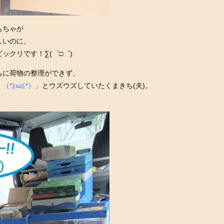
もちゃが
しいのに、
ックリです！∑(゜□゜)
ちに荷物の整理ができず、
*≧ω≦*）」
とウズウズしていたくまきち(夫)。