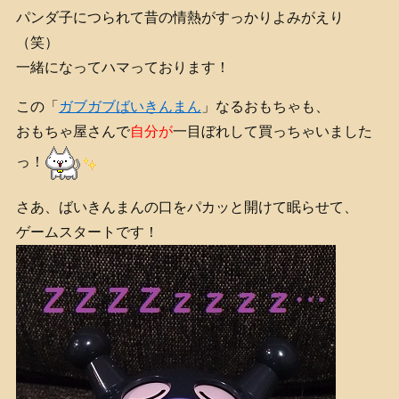
パンダ子につられて昔の情熱がすっかりよみがえり
（笑）
一緒になってハマっております！
この「
ガブガブばいきんまん
」なるおもちゃも、
おもちゃ屋さんで
自分が
一目ぼれして買っちゃいました
っ！
さあ、ばいきんまんの口をパカッと開けて眠らせて、
ゲームスタートです！