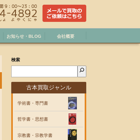
お知らせ・BLOG
会社概要
検索
古本買取ジャンル
学術書・専門書
哲学書・思想書
宗教書・宗教学書