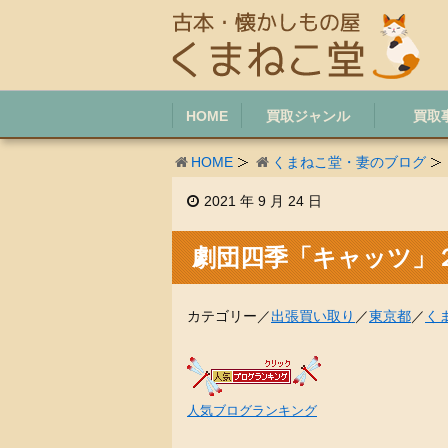
HOME
買取ジャンル
買取
HOME
くまねこ堂・妻のブログ
2021 年 9 月 24 日
劇団四季「キャッツ」
カテゴリー／
出張買い取り
／
東京都
／
く
人気ブログランキング