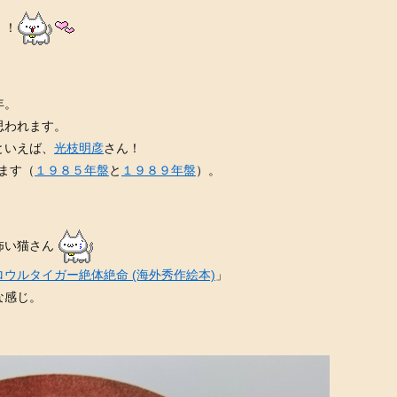
！！
年。
思われます。
といえば、
光枝明彦
さん！
ます（
１９８５年盤
と
１９８９年盤
）。
怖い猫さん
ウルタイガー絶体絶命 (海外秀作絵本)
」
な感じ。