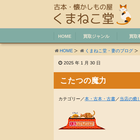
HOME
買取ジャンル
買取
HOME
くまねこ堂・妻のブログ
2025 年 1 月 30 日
こたつの魔力
カテゴリー／
本・古本・古書
／
当店の癒