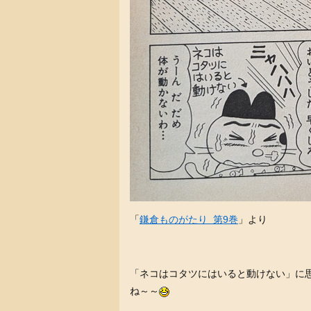
「
鎌倉ものがたり 第9巻
」より
「ネコはコタツにはいると動けない」に
ね～～