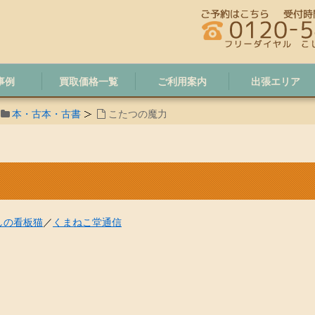
事例
買取価格一覧
ご利用案内
出張エリア
本・古本・古書
こたつの魔力
しの看板猫
／
くまねこ堂通信