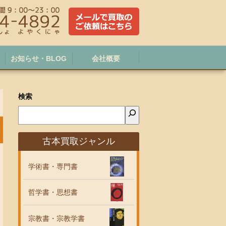
お知らせ・BLOG
会社概要
検索
古本買取ジャンル
学術書・専門書
哲学書・思想書
宗教書・宗教学書