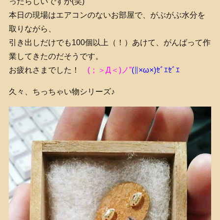
ったらしいですが(笑)
本日の現場はエアコンのないお部屋で、がぶがぶ水分を
取りながら、
引き出しだけでも100個以上（！）あけて、がんばって作
業してきたのだそうです。
お疲れさまでした！
(；＞Д＜)ノ”
(∥×ω×)ｾﾞｴｾﾞｴ
久々、ちっちゃい物シリーズ♪