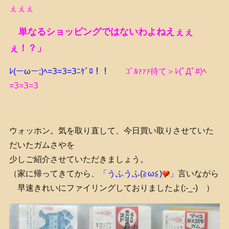
ぇぇぇ
単なるショッピングではないわよねえぇぇ
ぇ！？」
ﾚ(ーωー;)ﾍ=З=З=Зﾆｹﾞﾛ！！
ｺﾞﾙｧｧｧ待て＞ﾚ(ﾟДﾟ#)ﾍ
=З=З=З
ウォッホン。気を取り直して、今日買い取りさせていた
だいたガムさやを
少しご紹介させていただきましょう。
（家に帰ってきてから、
「うふうふ(≧ω≦)
」
言いながら
早速きれいにファイリングしておりましたよ(;-_-) ）